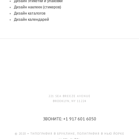
Дизайн этикетки и упаковки
Дизайн наклеек (стикеров)
Дизайн каталогов
Дизайн календарей
221 SEA BREEZE AVENUE
BROOKLYN, NY 11224
ЗВОНИТЕ:
+1 917 601 6050
© 2020 • ТИПОГРАФИЯ В БРУКЛИНЕ, ПОЛИГРАФИЯ В НЬЮ ЙОРКЕ